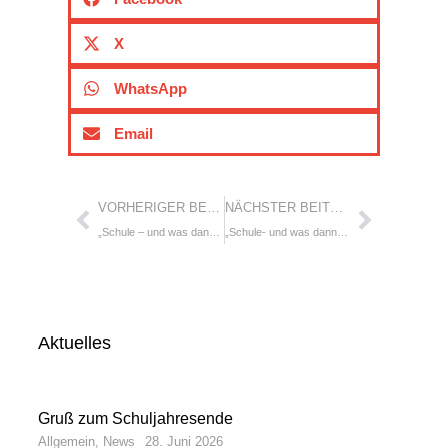
X
WhatsApp
Email
VORHERIGER BEITRAG:
NÄCHSTER BEITRAG:
„Schule – und was dann? Abschlüsse, Anschlüsse und Chancen in der Region“
„Schule- und was dann? – Abschlüsse, Anschlüsse Chancen in der Region“
Aktuelles
Gruß zum Schuljahresende
Allgemein
,
News
28. Juni 2026