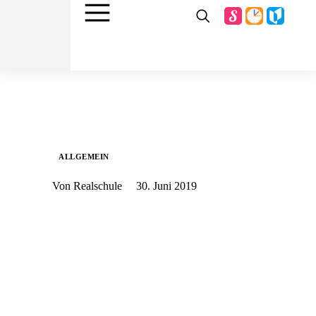
ALLGEMEIN
Von Realschule
30. Juni 2019
Vier wundervolle Pädagogen machen sich auf
zu neuen Ufern und starten in die Endlosferien