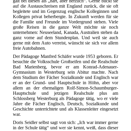
galt bei diesen als „hart, aber herzlich“. Gerne blickt sie
auf die Austauschreisen mit England zurück, die sie oft
begleitete und im Gegenzug englische Kolleginnen und
Kollegen privat beherbergte. In Zukunft werden für sie
die Familie und Freunde im Vordergrund stehen. Viele
große Reisen in die ganze Welt möchte sie noch
unternehmen: Neuseeland, Kanada, Australien stehen da
ganz vorne auf dem Stundenplan. Und weil sie auch
gerne mit dem Auto verreist, wünscht sie sich vor allem
freie Autobahnen.
Der Pädagoge Manfred Schäfer wurde 1953 geboren. Er
besuchte die Volksschule Großseifen und die Realschule
Bad Marienberg, bevor er am Konrad-Adenauer-
Gymnasium in Westerburg sein Abitur machte. Nach
dem Studium der Fächer Sozialkunde und Englisch war
er an der Grund- und Hauptschule in Höhn, aber vor
allem an der ehemaligen Rolf-Simon-Schaumburger-
Hauptschule und jetzigen Realschule plus am
Schlossberg Westerburg als Pädagoge tätig, wo er viele
Jahre die Fächer Englisch, Deutsch, Sozialkunde und
Geschichte unterrichtete und als Klassenleiter eingesetzt
war.
Doris Seidler selbst sagt von sich: „Ich war immer gerne
in der Schule tätig“ und wer sie kennt, weiß, dass dieser