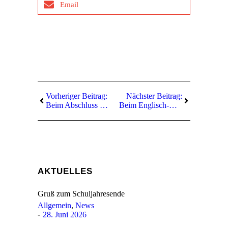
Email
Vorheriger Beitrag:
Nächster Beitrag:
Beim Abschluss der Zukunft das Fenster weit geöffnet
Beim Englisch-Wettbewerb Big Challenge sehr erfolgreich
AKTUELLES
Gruß zum Schuljahresende
Allgemein
,
News
28. Juni 2026