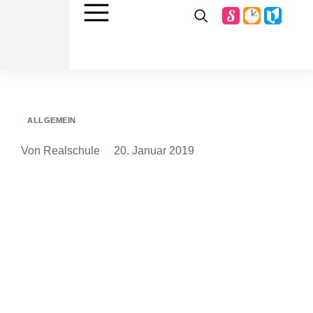
ALLGEMEIN
Von Realschule
20. Januar 2019
Landtagspräsident Hendrik Hering diskutiert mit
Jugendlichen an der Realschule plus Westerburg