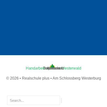
Handarbeit aus dem Westerwald
Datenschutz
Impressum
Kontakt
© 2026 • Realschule plus • Am Schlossberg Westerburg