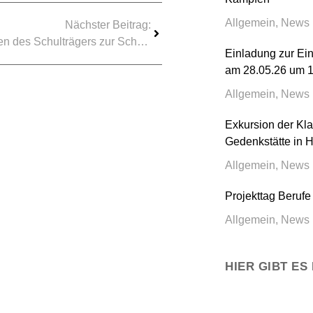
Allgemein
,
News
Nächster Beitrag:
Informationen des Schulträgers zur Schulbuchausleihe im Schuljahr 2023/2024
Einladung zur Ei
am 28.05.26 um 
Allgemein
,
News
Exkursion der Kla
Gedenkstätte in 
Allgemein
,
News
Projekttag Berufe
Allgemein
,
News
HIER GIBT ES 