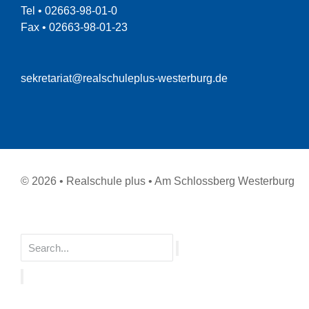
Tel • 02663-98-01-0
Fax • 02663-98-01-23
sekretariat@realschuleplus-westerburg.de
© 2026 • Realschule plus • Am Schlossberg Westerburg