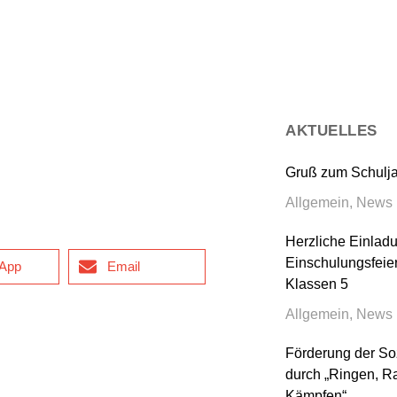
AKTUELLES
Gruß zum Schulj
Allgemein
,
News
Herzliche Einlad
Einschulungsfeie
App
Email
Klassen 5
Allgemein
,
News
Förderung der So
durch „Ringen, R
Kämpfen“