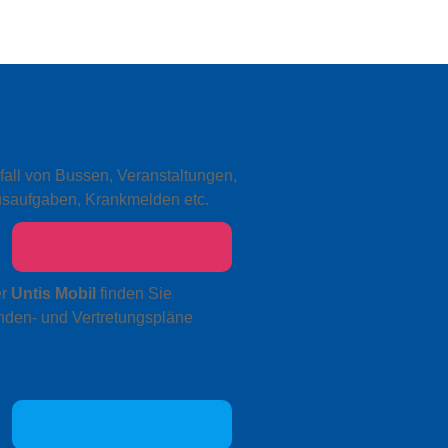
fall von Bussen, Veranstaltungen,
saufgaben, Krankmelden etc.
er
Untis Mobil
finden Sie
nden- und Vertretungspläne