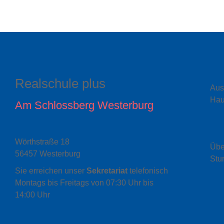
Realschule plus
Aus
Hau
Am Schlossberg Westerburg
Wörthstraße 18
Üb
56457 Westerburg
Stu
Sie erreichen unser
Sekretariat
telefonisch
Montags bis Freitags von 07:30 Uhr bis
14:00 Uhr