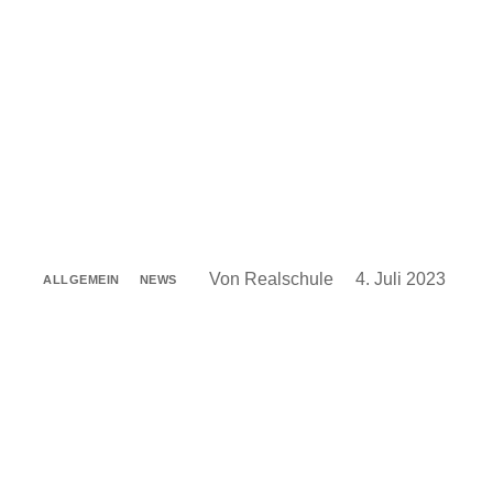
Von Realschule
4. Juli 2023
ALLGEMEIN
NEWS
Herzliche Einladung zum Kennenlerntag der neuen 5. Kla