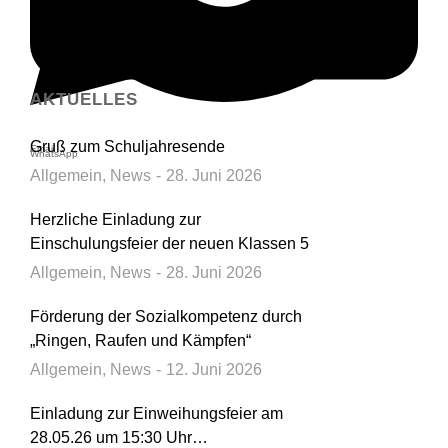
X
AKTUELLES
Gruß zum Schuljahresende
Email
WhatsApp
Allgemein
,
News
28. Juni 2026
Herzliche Einladung zur
Einschulungsfeier der neuen Klassen 5
Allgemein
,
News
28. Juni 2026
Förderung der Sozialkompetenz durch
„Ringen, Raufen und Kämpfen“
Allgemein
,
News
12. Juni 2026
Einladung zur Einweihungsfeier am
28.05.26 um 15:30 Uhr…